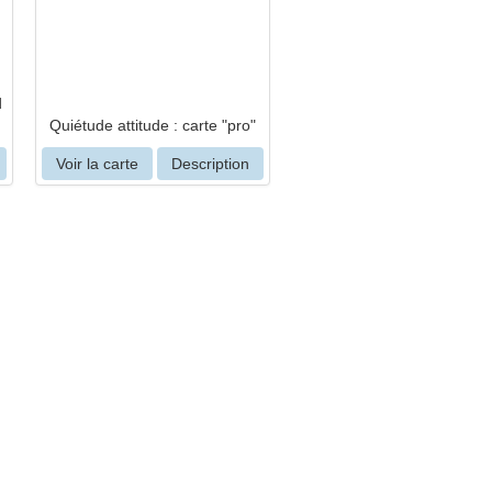
d
Quiétude attitude : carte "pro"
Voir la carte
Description